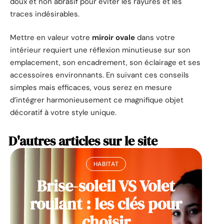
doux et non abrasif pour éviter les rayures et les
traces indésirables.
Mettre en valeur votre
miroir ovale
dans votre
intérieur requiert une réflexion minutieuse sur son
emplacement, son encadrement, son éclairage et ses
accessoires environnants. En suivant ces conseils
simples mais efficaces, vous serez en mesure
d’intégrer harmonieusement ce magnifique objet
décoratif à votre style unique.
D'autres articles sur le site
HABITAT
Brise-soleil VS Volet
roulant : les clés pour
choisir