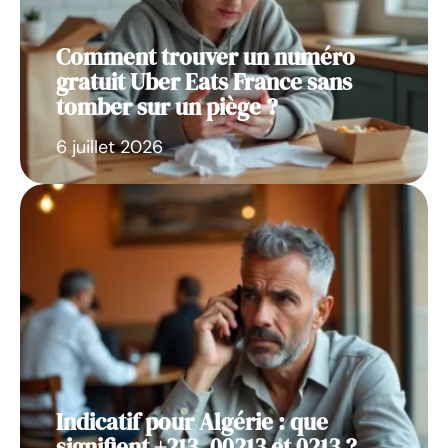
Comment trouver un numéro
gratuit Uber Eats France sans
tomber sur un piège ?
6 juillet 2026
Indicatif pour Algérie : que
signifient +213, 00213 et 0213 ?