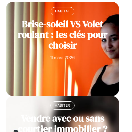
HABITAT
Brise-soleil VS Volet
roulant : les clés pour
choisir
11 mars 2026
HABITER
Vendre avec ou sans
courtier immobilier ?