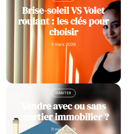
Brise-soleil VS Volet
roulant : les clés pour
choisir
11 mars 2026
HABITER
Vendre avec ou sans
courtier immobilier ?
11 mars 2026