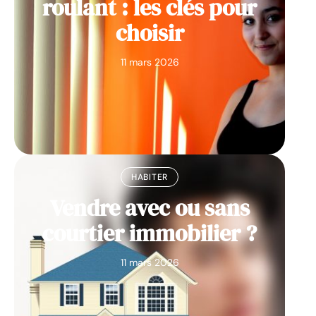
roulant : les clés pour
choisir
11 mars 2026
HABITER
Vendre avec ou sans
courtier immobilier ?
11 mars 2026