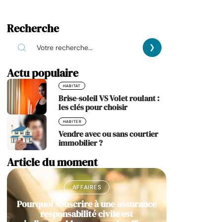
Recherche
Actu populaire
HABITAT
Brise-soleil VS Volet roulant :
les clés pour choisir
HABITER
Vendre avec ou sans courtier
immobilier ?
Article du moment
AFFAIRES
Pourquoi souscrire à une assurance
responsabilité civile est