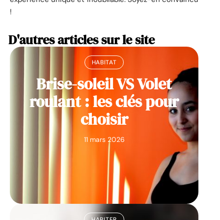
!
D'autres articles sur le site
HABITAT
Brise-soleil VS Volet
roulant : les clés pour
choisir
11 mars 2026
HABITER