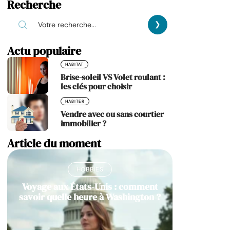
Recherche
Actu populaire
HABITAT
Brise-soleil VS Volet roulant :
les clés pour choisir
HABITER
Vendre avec ou sans courtier
immobilier ?
Article du moment
HOBBIES
Voyage aux États-Unis : comment
savoir quelle heure à Washington ?