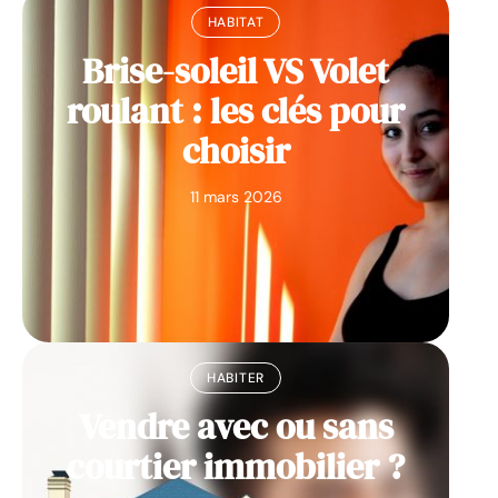
HABITAT
Brise-soleil VS Volet
roulant : les clés pour
choisir
11 mars 2026
HABITER
Vendre avec ou sans
courtier immobilier ?