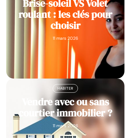
Brise-soleil VS Volet
roulant : les clés pour
choisir
11 mars 2026
HABITER
Vendre avec ou sans
courtier immobilier ?
11 mars 2026