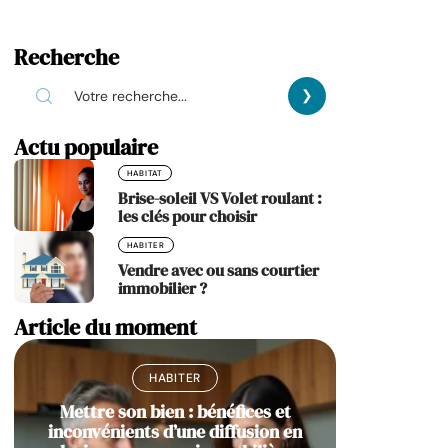
Recherche
Actu populaire
HABITAT
Brise-soleil VS Volet roulant :
les clés pour choisir
HABITER
Vendre avec ou sans courtier
immobilier ?
Article du moment
HABITER
Mettre son bien : bénéfices et
inconvénients d’une diffusion en