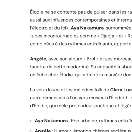
Élodie ne se contente pas de puiser dans les rac
aussi aux influences contemporaines et interna
l’électro et du folk.
Aya Nakamura
, surnommée l
tubes incontournables comme « Djadja » et « Roul
combinées à des rythmes entraînants, apporten
Angèle
, avec son album « Brol » et ses morceau
facette de cette modernité. Sa capacité à abo
un écho chez Élodie, qui admire la manière dont
La voix douce et les mélodies folk de
Clara Luc
autre dimension à l’univers musical d’Élodie. L
d’Élodie, qui mêle profondeur poétique et légèr
Aya Nakamura
: Pop urbaine, rythmes entraî
Angèle
: Humour, émotion, thèmes sociétaux