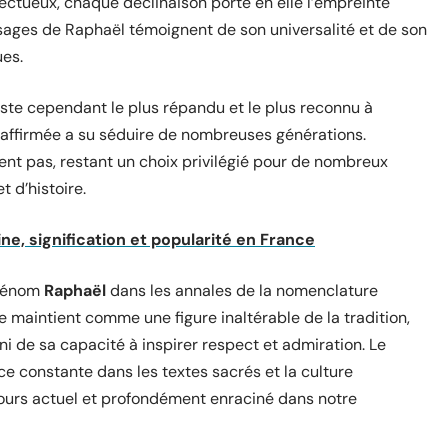
affectueux, chaque déclinaison porte en elle l’empreinte
visages de Raphaël témoignent de son universalité et de son
ues.
este cependant le plus répandu et le plus reconnu à
t affirmée a su séduire de nombreuses générations.
ent pas, restant un choix privilégié pour de nombreux
 d’histoire.
ne, signification et popularité en France
prénom
Raphaël
dans les annales de la nomenclature
 maintient comme une figure inaltérable de la tradition,
i de sa capacité à inspirer respect et admiration. Le
e constante dans les textes sacrés et la culture
jours actuel et profondément enraciné dans notre