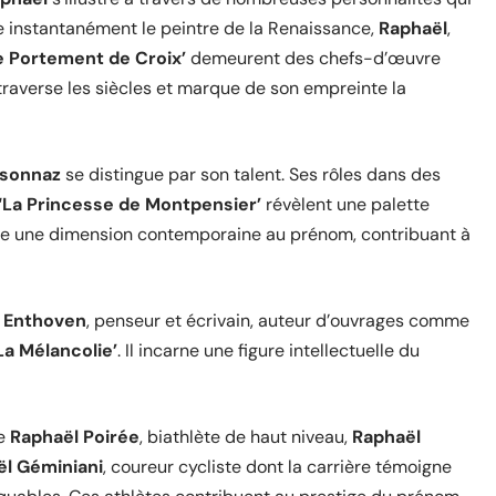
e instantanément le peintre de la Renaissance,
Raphaël
,
e Portement de Croix’
demeurent des chefs-d’œuvre
 traverse les siècles et marque de son empreinte la
rsonnaz
se distingue par son talent. Ses rôles dans des
‘La Princesse de Montpensier’
révèlent une palette
te une dimension contemporaine au prénom, contribuant à
 Enthoven
, penseur et écrivain, auteur d’ouvrages comme
La Mélancolie’
. Il incarne une figure intellectuelle du
de
Raphaël Poirée
, biathlète de haut niveau,
Raphaël
l Géminiani
, coureur cycliste dont la carrière témoigne