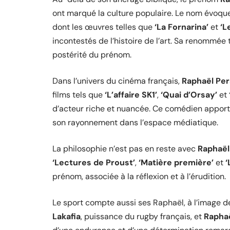
ont marqué la culture populaire. Le nom évoqu
dont les œuvres telles que
‘La Fornarina’
et
‘L
incontestés de l’histoire de l’art. Sa renommée
postérité du prénom.
Dans l’univers du cinéma français,
Raphaël Pe
films tels que
‘L’affaire SK1’
,
‘Quai d’Orsay’
et
d’acteur riche et nuancée. Ce comédien appor
son rayonnement dans l’espace médiatique.
La philosophie n’est pas en reste avec
Raphaël
‘Lectures de Proust’
,
‘Matière première’
et
‘
prénom, associée à la réflexion et à l’érudition.
Le sport compte aussi ses Raphaël, à l’image 
Lakafia
, puissance du rugby français, et
Raphaë