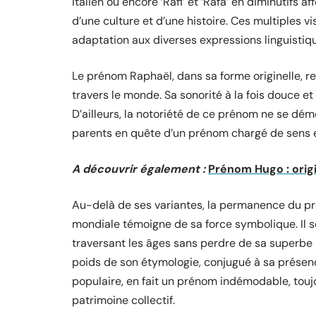
italien ou encore ‘Rafi’ et ‘Rafa’ en diminutifs 
d’une culture et d’une histoire. Ces multiples 
adaptation aux diverses expressions linguistiq
Le prénom Raphaël, dans sa forme originelle, r
travers le monde. Sa sonorité à la fois douce e
D’ailleurs, la notoriété de ce prénom ne se dém
parents en quête d’un prénom chargé de sens et
A découvrir également :
Prénom Hugo : origi
Au-delà de ses variantes, la permanence du 
mondiale témoigne de sa force symbolique. Il se
traversant les âges sans perdre de sa superbe n
poids de son étymologie, conjugué à sa présenc
populaire, en fait un prénom indémodable, tou
patrimoine collectif.