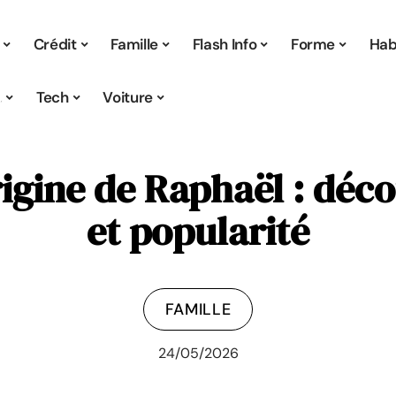
Crédit
Famille
Flash Info
Forme
Hab
s
Tech
Voiture
rigine de Raphaël : déc
et popularité
FAMILLE
24/05/2026