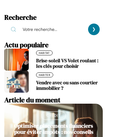
Recherche
Actu populaire
HABITAT
Brise-soleil VS Volet roulant :
les clés pour choisir
HABITER
Vendre avec ou sans courtier
immobilier ?
Article du moment
CRÉDIT
Optimiser placements financiers
pour éviter impôts : nos conseils