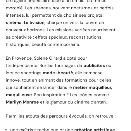
de l’agilité nécessaire face à un emploi du temps
morcelé. Les séances, souvent nocturnes et parfois
intenses, lui permettent de choisir ses projets :
cinéma
,
télévision
, chaque univers lui ouvre de
nouveaux horizons. Les missions variées nourrissent
sa créativité : effets spéciaux, reconstitutions
historiques, beauté contemporaine.
En Provence, Solène Girard a opté pour
l’indépendance. Sur les tournages de
publicités
ou
lors de shootings
mode-beauté
, elle compose,
innove, tout en animant des formations pour celles
qui souhaitent se lancer dans le
métier maquilleur,
maquilleuse
. Son inspiration ? Les icônes comme
Marilyn Monroe
et le glamour du cinéma d’antan.
Parmi les atouts des parcours évoqués, on retrouve :
une maîtrise technique et une
création artistique