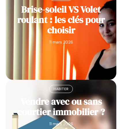
Brise-soleil VS Volet
roulant : les clés pour
choisir
11 mars 2026
HABITER
Vendre avec ou sans
courtier immobilier ?
11 mars 2026