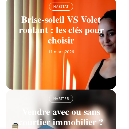
HABITAT
Brise-soleil VS Volet
roulant : les clés pour
choisir
11 mars 2026
HABITER
Vendre avec ou sans
courtier immobilier ?