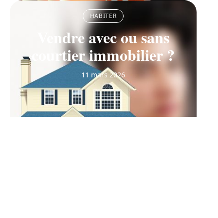
HABITER
Vendre avec ou sans
courtier immobilier ?
11 mars 2026
Contact
Mentions Légales
Sitemap