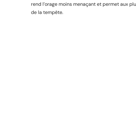
rend l’orage moins menaçant et permet aux pl
de la tempête.
D'autres articles sur le 
HABITAT
Brise-soleil VS Volet roulant : les clé
pour choisir
11 mars 2026