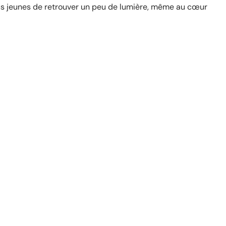
us jeunes de retrouver un peu de lumière, même au cœur
site
HABITER
s
Vendre avec ou sans courtier
immobilier ?
11 mars 2026