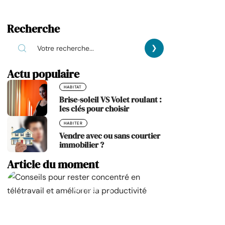
Recherche
Actu populaire
HABITAT
Brise-soleil VS Volet roulant :
les clés pour choisir
HABITER
Vendre avec ou sans courtier
immobilier ?
Article du moment
AFFAIRES
Rester concentré en télétravail : 13
astuces qui font la différence