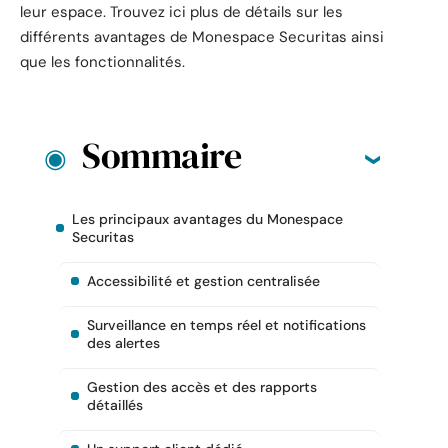
leur espace. Trouvez ici plus de détails sur les
différents avantages de Monespace Securitas ainsi
que les fonctionnalités.
Sommaire
Les principaux avantages du Monespace
Securitas
Accessibilité et gestion centralisée
Surveillance en temps réel et notifications
des alertes
Gestion des accès et des rapports
détaillés