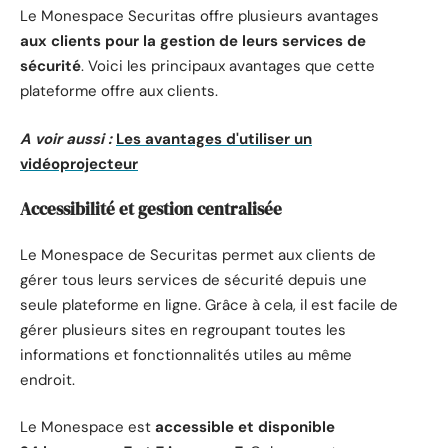
Le Monespace Securitas offre plusieurs avantages
aux clients pour la gestion de leurs services de
sécurité
. Voici les principaux avantages que cette
plateforme offre aux clients.
A voir aussi :
Les avantages d'utiliser un
vidéoprojecteur
Accessibilité et gestion centralisée
Le Monespace de Securitas permet aux clients de
gérer tous leurs services de sécurité depuis une
seule plateforme en ligne. Grâce à cela, il est facile de
gérer plusieurs sites en regroupant toutes les
informations et fonctionnalités utiles au même
endroit.
Le Monespace est
accessible et disponible