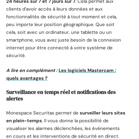
24 heures sur 7 et 7 jours sur 7
. Cela permet aux
clients d’avoir accès à leurs données et aux
fonctionnalités de sécurité à tout moment et cela,
peu importe leur position géographique. Que soit
cela, soit avec un ordinateur, une tablette ou un
smartphone, vous avez juste besoin de la connexion
internet pour être connecté à votre système de
sécurité.
A lire en complément :
Les logiciels Mastercam :
quels avantages ?
Surveillance en temps réel et notifications des
alertes
Monespace Securitas permet de
surveiller leurs sites
en plein-temps
. Il vous donne la possibilité de
visualiser les alarmes déclenchées, les événements
en cours et les interventions de sécurité en direct.