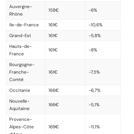
Auvergne-
158€
-6%
Rhône
Ile-de-France
161€
-10,6%
Grand-Est
161€
-5,8%
Hauts-de-
161€
-8%
France
Bourgogne-
Franche-
161€
-7,5%
Comté
Occitanie
166€
-6,7%
Nouvelle-
166€
-5,1%
Aquitaine
Provence-
Alpes-Côte
169€
-11,1%