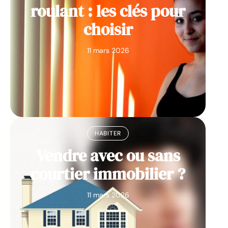
roulant : les clés pour
choisir
11 mars 2026
HABITER
Vendre avec ou sans
courtier immobilier ?
11 mars 2026