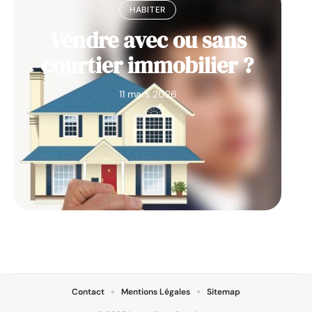
HABITER
Vendre avec ou sans
courtier immobilier ?
11 mars 2026
Contact
Mentions Légales
Sitemap