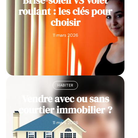
Brise-soleil VS Volet
roulant : les clés pour
choisir
11 mars 2026
HABITER
Vendre avec ou sans
courtier immobilier ?
11 mars 2026