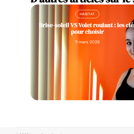
HABITAT
Brise-soleil VS Volet roulant : les clé
pour choisir
11 mars 2026