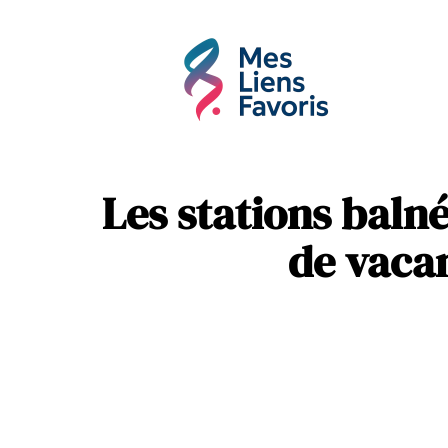
Affaires
Hobbie
Les stations balné
de vaca