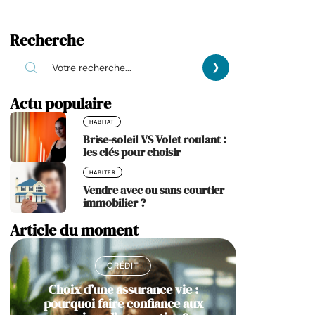
Recherche
Actu populaire
HABITAT
Brise-soleil VS Volet roulant :
les clés pour choisir
HABITER
Vendre avec ou sans courtier
immobilier ?
Article du moment
CRÉDIT
Choix d’une assurance vie :
pourquoi faire confiance aux