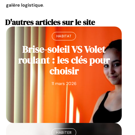
galère logistique
.
D'autres articles sur le site
HABITAT
Brise-soleil VS Volet
roulant : les clés pour
choisir
11 mars 2026
HABITER