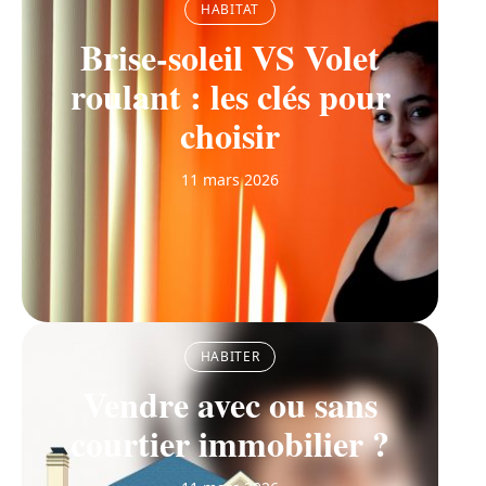
HABITAT
Brise-soleil VS Volet
roulant : les clés pour
choisir
11 mars 2026
HABITER
Vendre avec ou sans
courtier immobilier ?