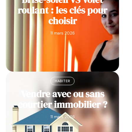
roulant : les clés pour
choisir
11 mars 2026
HABITER
Vendre avec ou sans
courtier immobilier ?
11 mars 2026