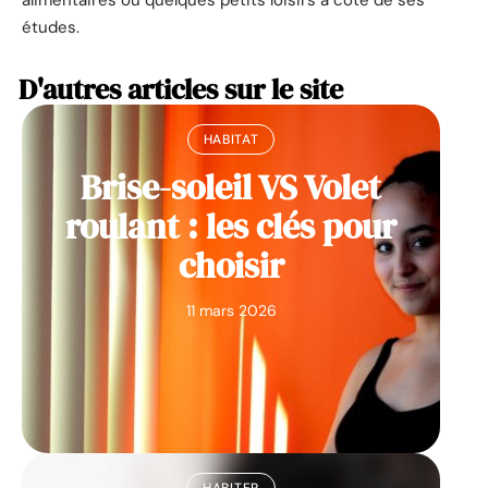
études.
D'autres articles sur le site
HABITAT
Brise-soleil VS Volet
roulant : les clés pour
choisir
11 mars 2026
HABITER